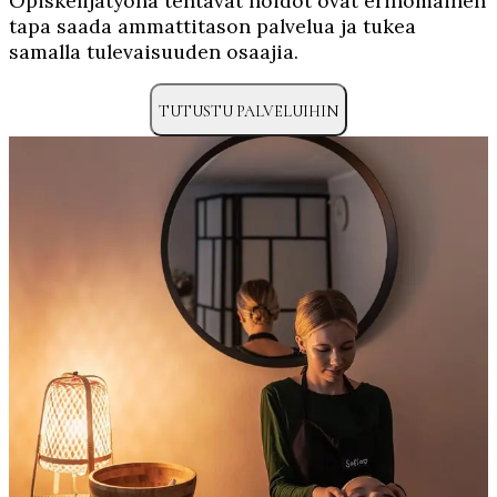
Opiskelijatyönä tehtävät hoidot ovat erinomainen
tapa saada ammattitason palvelua ja tukea
samalla tulevaisuuden osaajia.
TUTUSTU PALVELUIHIN