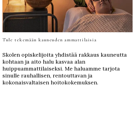
Tule tekemään kauneuden ammattilaisia
Skolen opiskelijoita yhdistää rakkaus kauneutta
kohtaan ja aito halu kasvaa alan
huippuammattilaiseksi. Me haluamme tarjota
sinulle rauhallisen, rentouttavan ja
kokonaisvaltaisen hoitokokemuksen.
Jokainen opiskelija tarjoaa kauneuspalveluita sen
hetkisten opintojensa sekä osaamisensa mukaan.
Skolen ainutlaatuinen koulutuspolku opettaa
meitä ensiluokkaiseen asiakaspalveluun ja