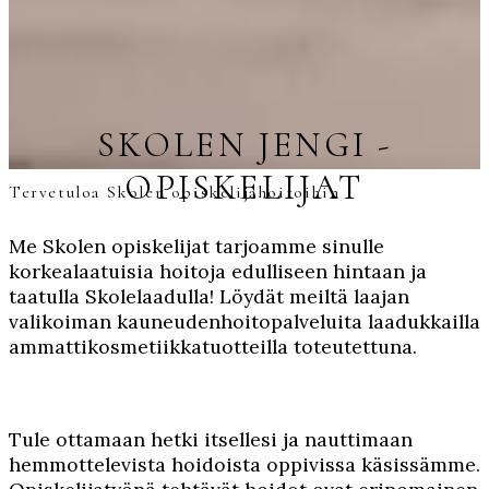
SKOLEN JENGI -
OPISKELIJAT
Tervetuloa Skolen opiskelijahoitoihin
Me Skolen opiskelijat tarjoamme sinulle
korkealaatuisia hoitoja edulliseen hintaan ja
taatulla Skolelaadulla! Löydät meiltä laajan
valikoiman kauneudenhoitopalveluita laadukkailla
ammattikosmetiikkatuotteilla toteutettuna.
Tule ottamaan hetki itsellesi ja nauttimaan
hemmottelevista hoidoista oppivissa käsissämme.