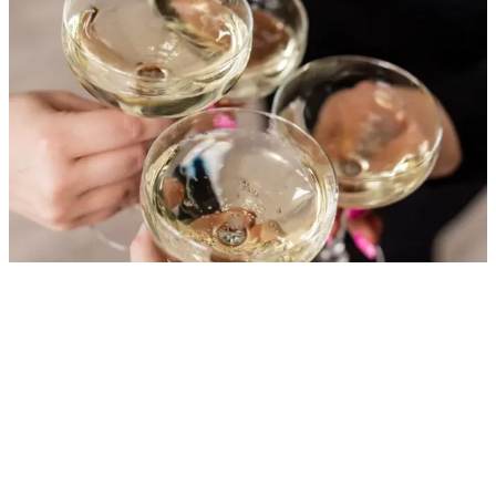
Suunnitellaan yrityksesi näköinen tilaisuus yhdessä
Jokaisella tiimillä on oma käsityksensä
täydellisestä virkistyspäivästä. Siksi emme